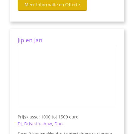
Meer Informatie en Offerte
Jip en Jan
Prijsklasse: 1000 tot 1500 euro
Dj
,
Drive-in-show
,
Duo
Deze 2 knotsgekke dj’s / entertainers verzorgen