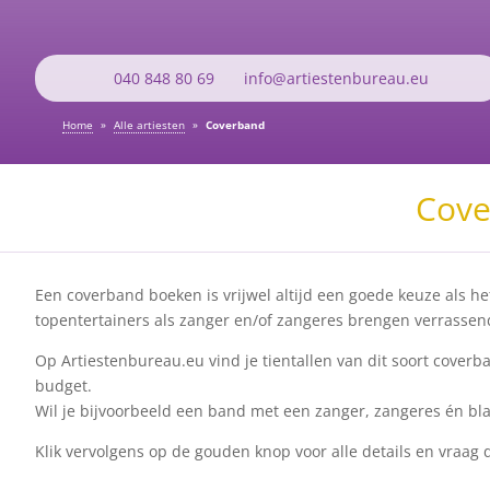
040 848 80 69
info@artiestenbureau.eu
Home
»
Alle artiesten
»
Coverband
Cove
Een coverband boeken is vrijwel altijd een goede keuze als h
topentertainers als zanger en/of zangeres brengen verrassend
Op Artiestenbureau.eu vind je tientallen van dit soort cover
budget.
Wil je bijvoorbeeld een band met een zanger, zangeres én bla
Klik vervolgens op de gouden knop voor alle details en vraag d