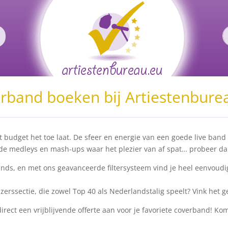
rband boeken bij Artiestenbure
et budget het toe laat. De sfeer en energie van een goede live ba
e medleys en mash-ups waar het plezier van af spat… probeer dan m
bands, en met ons geavanceerde filtersysteem vind je heel eenvoudi
zerssectie, die zowel Top 40 als Nederlandstalig speelt? Vink het 
irect een vrijblijvende offerte aan voor je favoriete coverband! Ko