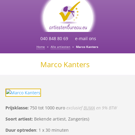
040 848 80 69
e-mail ons
Home
»
Alle artiesten
»
Marco Kanters
Marco Kanters
Prijsklasse:
750 tot 1000 euro
exclusief
BUMA
en 9% BTW
Soort artiest:
Bekende artiest, Zanger(es)
Duur optreden
: 1 x 30 minuten