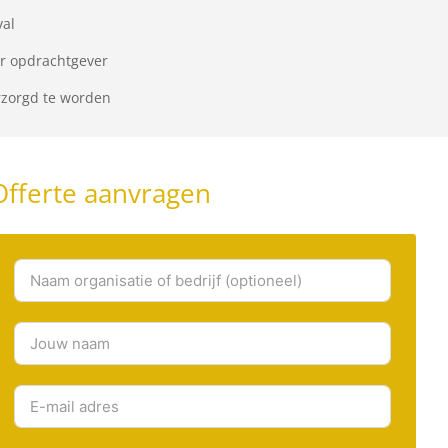
val
or opdrachtgever
rzorgd te worden
Offerte aanvragen