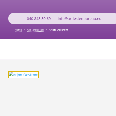
040 848 80 69
info@artiestenbureau.eu
Home
»
Alle artiesten
»
Arjon Oostrom