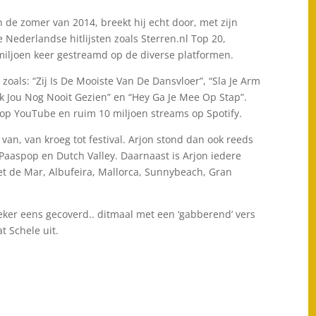
 de zomer van 2014, breekt hij echt door, met zijn
le Nederlandse hitlijsten zoals Sterren.nl Top 20,
miljoen keer gestreamd op de diverse platformen.
oals: “Zij Is De Mooiste Van De Dansvloer”, “Sla Je Arm
k Jou Nog Nooit Gezien” en “Hey Ga Je Mee Op Stap”.
 op YouTube en ruim 10 miljoen streams op Spotify.
t van, van kroeg tot festival. Arjon stond dan ook reeds
, Paaspop en Dutch Valley. Daarnaast is Arjon iedere
ret de Mar, Albufeira, Mallorca, Sunnybeach, Gran
ieker eens gecoverd.. ditmaal met een ‘gabberend’ vers
t Schele uit.