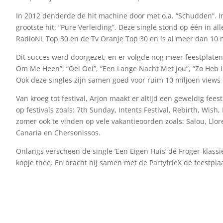
In 2012 denderde de hit machine door met o.a. “Schudden”. In
grootste hit: “Pure Verleiding”. Deze single stond op één in al
RadioNL Top 30 en de Tv Oranje Top 30 en is al meer dan 10 
Dit succes werd doorgezet, en er volgde nog meer feestplaten z
Om Me Heen”, “Oei Oei”, “Een Lange Nacht Met Jou”, “Zo Heb I
Ook deze singles zijn samen goed voor ruim 10 miljoen views
Van kroeg tot festival, Arjon maakt er altijd een geweldig fees
op festivals zoals: 7th Sunday, Intents Festival, Rebirth, Wish
zomer ook te vinden op vele vakantieoorden zoals: Salou, Llo
Canaria en Chersonissos.
Onlangs verscheen de single ‘Een Eigen Huis’ dé Froger-klass
kopje thee. En bracht hij samen met de PartyfrieX de feestplaa