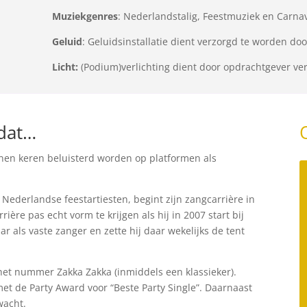
Muziekgenres
: Nederlandstalig, Feestmuziek en Carna
Geluid
: Geluidsinstallatie dient verzorgd te worden do
Licht:
(Podium)verlichting dient door opdrachtgever ve
dat…
oenen keren beluisterd worden op platformen als
Nederlandse feestartiesten, begint zijn zangcarrière in
rière pas echt vorm te krijgen als hij in 2007 start bij
r als vaste zanger en zette hij daar wekelijks de tent
 het nummer Zakka Zakka (inmiddels een klassieker).
et de Party Award voor “Beste Party Single”. Daarnaast
wacht.