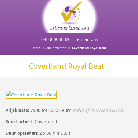
040 848 80 69
e-mail ons
Home
»
Alle artiesten
»
Coverband Royal Beat
Coverband Royal Beat
Prijsklasse:
7500 tot 10000 euro
exclusief
BUMA
en 9% BTW
Soort artiest:
Coverband
Duur optreden
: 2 x 60 minuten