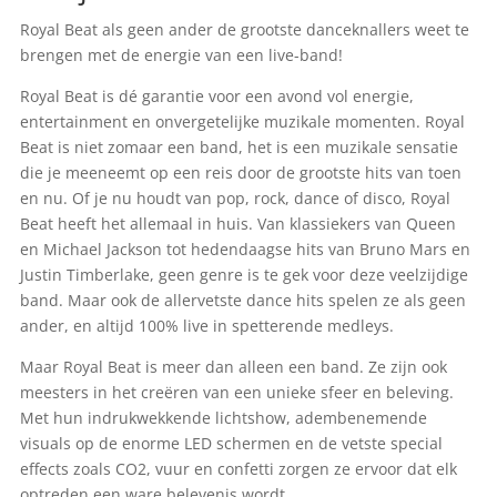
Royal Beat als geen ander de grootste danceknallers weet te
brengen met de energie van een live-band!
Royal Beat is dé garantie voor een avond vol energie,
entertainment en onvergetelijke muzikale momenten. Royal
Beat is niet zomaar een band, het is een muzikale sensatie
die je meeneemt op een reis door de grootste hits van toen
en nu. Of je nu houdt van pop, rock, dance of disco, Royal
Beat heeft het allemaal in huis. Van klassiekers van Queen
en Michael Jackson tot hedendaagse hits van Bruno Mars en
Justin Timberlake, geen genre is te gek voor deze veelzijdige
band. Maar ook de allervetste dance hits spelen ze als geen
ander, en altijd 100% live in spetterende medleys.
Maar Royal Beat is meer dan alleen een band. Ze zijn ook
meesters in het creëren van een unieke sfeer en beleving.
Met hun indrukwekkende lichtshow, adembenemende
visuals op de enorme LED schermen en de vetste special
effects zoals CO2, vuur en confetti zorgen ze ervoor dat elk
optreden een ware belevenis wordt.