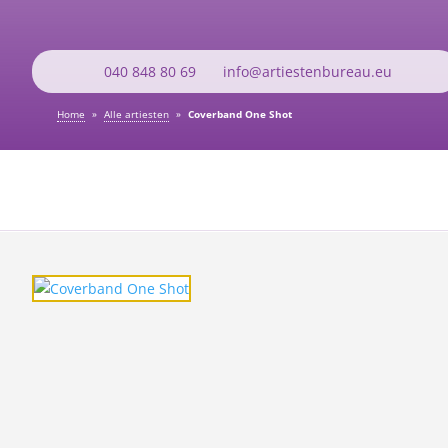
040 848 80 69
info@artiestenbureau.eu
Home
»
Alle artiesten
»
Coverband One Shot