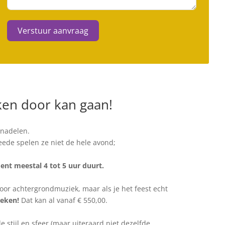
Verstuur aanvraag
ken door kan gaan!
 nadelen.
eede spelen ze niet de hele avond;
ent meestal 4 tot 5 uur duurt.
oor achtergrondmuziek, maar als je het feest echt
boeken!
Dat kan al vanaf € 550,00.
stijl en sfeer (maar uiteraard niet dezelfde