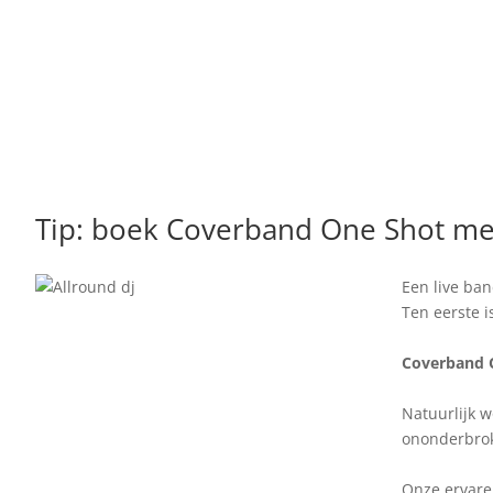
Tip: boek Coverband One Shot met
Een live ban
Ten eerste i
Coverband O
Natuurlijk w
ononderbrok
Onze ervaren