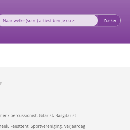
W
er / percussionist, Gitarist, Basgitarist
otheek, Feesttent, Sportvereniging, Verjaardag