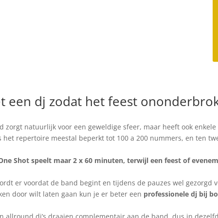
 een dj zodat het feest ononderbro
d zorgt natuurlijk voor een geweldige sfeer, maar heeft ook enkele
s het repertoire meestal beperkt tot 100 a 200 nummers, en ten tw
ne Shot speelt maar 2 x 60 minuten, terwijl een feest of evenem
ordt er voordat de band begint en tijdens de pauzes wel gezorgd v
en door wilt laten gaan kun je er beter een
professionele dj bij 
 allround dj’s draaien complementair aan de band, dus in dezelfde 