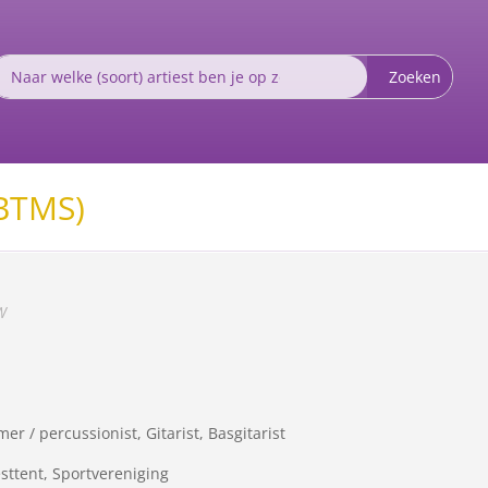
(BTMS)
W
er / percussionist, Gitarist, Basgitarist
esttent, Sportvereniging