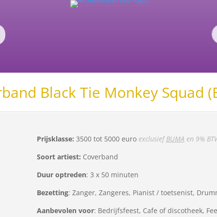
band Black Tie Monkey Squad 
Prijsklasse:
3500 tot 5000 euro
exclusief
BUMA
en 9% BT
Soort artiest:
Coverband
Duur optreden
: 3 x 50 minuten
Bezetting
: Zanger, Zangeres, Pianist / toetsenist, Drumm
Aanbevolen voor
: Bedrijfsfeest, Cafe of discotheek, Fe