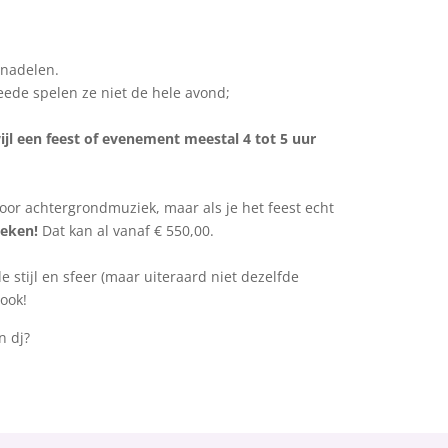
 nadelen.
eede spelen ze niet de hele avond;
jl een feest of evenement meestal 4 tot 5 uur
oor achtergrondmuziek, maar als je het feest echt
boeken!
Dat kan al vanaf € 550,00.
stijl en sfeer (maar uiteraard niet dezelfde
 ook!
n dj?