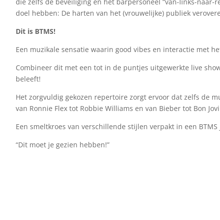
die zelfs de beveiliging en het barpersoneel “van-links-naar-
doel hebben: De harten van het (vrouwelijke) publiek verover
Dit is BTMS!
Een muzikale sensatie waarin good vibes en interactie met het
Combineer dit met een tot in de puntjes uitgewerkte live show
beleeft!
Het zorgvuldig gekozen repertoire zorgt ervoor dat zelfs de 
van Ronnie Flex tot Robbie Williams en van Bieber tot Bon Jovi
Een smeltkroes van verschillende stijlen verpakt in een BTMS 
“Dit moet je gezien hebben!”