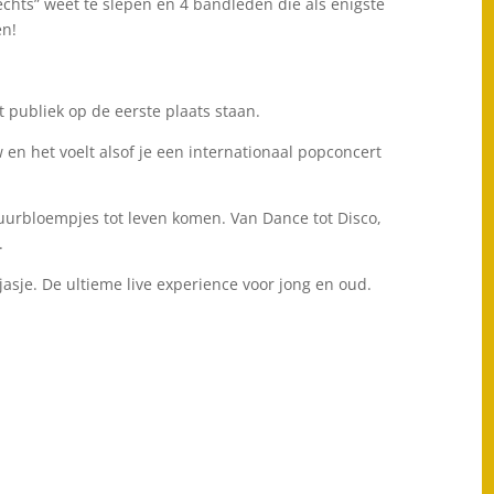
rechts” weet te slepen en 4 bandleden die als enigste
en!
 publiek op de eerste plaats staan.
 en het voelt alsof je een internationaal popconcert
muurbloempjes tot leven komen. Van Dance tot Disco,
.
jasje. De ultieme live experience voor jong en oud.