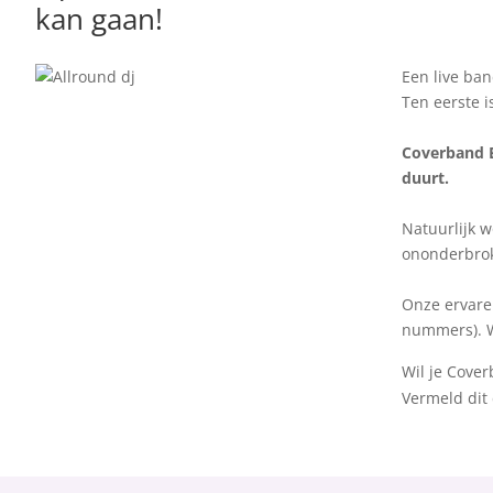
kan gaan!
Een live ban
Ten eerste i
Coverband B
duurt.
Natuurlijk w
ononderbrok
Onze ervaren
nummers). Wi
Wil je Cove
Vermeld dit 