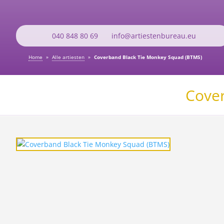
040 848 80 69
info@artiestenbureau.eu
Home
»
Alle artiesten
»
Coverband Black Tie Monkey Squad (BTMS)
Cover