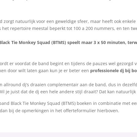
d zorgt natuurlijk voor een geweldige sfeer, maar heeft ook enkele
s het repertoire meestal beperkt tot 100 a 200 nummers, en ten tw
lack Tie Monkey Squad (BTMS) speelt maar 3 x 50 minuten, terwi
ordt er voordat de band begint en tijdens de pauzes wel gezorgd v
en door wilt laten gaan kun je er beter een
professionele dj bij 
 allround dj’s draaien complementair aan de band, dus in dezelfde 
l je juist dat de dj een hele andere stijl draait? Dat kan natuurlijk
rband Black Tie Monkey Squad (BTMS) boeken in combinatie met ee
dan bij de opmerkingen in het offerteformulier hierboven.