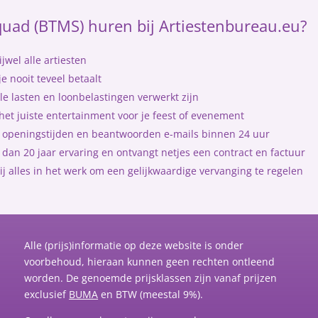
ad (BTMS) huren bij Artiestenbureau.eu?
jwel alle artiesten
e nooit teveel betaalt
le lasten en loonbelastingen verwerkt zijn
et juiste entertainment voor je feest of evenement
me openingstijden en beantwoorden e-mails binnen 24 uur
dan 20 jaar ervaring en ontvangt netjes een contract en factuur
ij alles in het werk om een gelijkwaardige vervanging te regelen
Alle (prijs)informatie op deze website is onder
voorbehoud, hieraan kunnen geen rechten ontleend
worden. De genoemde prijsklassen zijn vanaf prijzen
exclusief
BUMA
en BTW (meestal 9%).